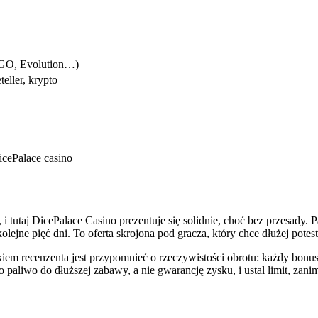
n GO, Evolution…)
eller, krypto
icePalace casino
 tutaj DicePalace Casino prezentuje się solidnie, choć bez przesady. 
lejne pięć dni. To oferta skrojona pod gracza, który chce dłużej potes
kiem recenzenta jest przypomnieć o rzeczywistości obrotu: każdy bo
ko paliwo do dłuższej zabawy, a nie gwarancję zysku, i ustal limit, zan