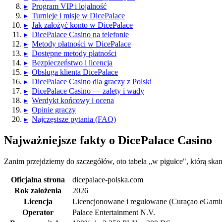
Program VIP i lojalność
Turnieje i misje w DicePalace
Jak założyć konto w DicePalace
DicePalace Casino na telefonie
Metody płatności w DicePalace
Dostępne metody płatności
Bezpieczeństwo i licencja
Obsługa klienta DicePalace
DicePalace Casino dla graczy z Polski
DicePalace Casino — zalety i wady
Werdykt końcowy i ocena
Opinie graczy
Najczęstsze pytania (FAQ)
Najważniejsze fakty o DicePalace Casino
Zanim przejdziemy do szczegółów, oto tabela „w pigułce", którą skan
Oficjalna strona
dicepalace-polska.com
Rok założenia
2026
Licencja
Licencjonowane i regulowane (Curaçao eGami
Operator
Palace Entertainment N.V.