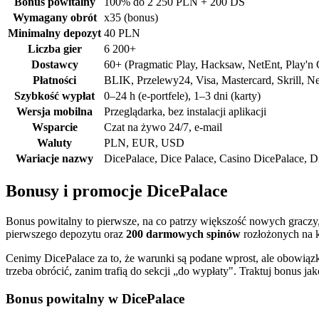
Bonus powitalny
100% do 2 250 PLN + 200 DS
Wymagany obrót
x35 (bonus)
Minimalny depozyt
40 PLN
Liczba gier
6 200+
Dostawcy
60+ (Pragmatic Play, Hacksaw, NetEnt, Play'
Płatności
BLIK, Przelewy24, Visa, Mastercard, Skrill, Net
Szybkość wypłat
0–24 h (e‑portfele), 1–3 dni (karty)
Wersja mobilna
Przeglądarka, bez instalacji aplikacji
Wsparcie
Czat na żywo 24/7, e‑mail
Waluty
PLN, EUR, USD
Wariacje nazwy
DicePalace, Dice Palace, Casino DicePalace, D
Bonusy i promocje DicePalace
Bonus powitalny to pierwsze, na co patrzy większość nowych graczy, i
pierwszego depozytu oraz
200 darmowych spinów
rozłożonych na ko
Cenimy DicePalace za to, że warunki są podane wprost, ale obowiąz
trzeba obrócić, zanim trafią do sekcji „do wypłaty". Traktuj bonus ja
Bonus powitalny w DicePalace