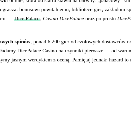
ki online, która od startu stawia na barwny, „pałacowy" kli
la gracza: bonusowi powitalnemu, bibliotece gier, zakładom
sami —
Dice Palace
,
Casino DicePalace
oraz po prostu
DiceP
owych spinów
, ponad 6 200 gier od czołowych dostawców o
ładamy DicePalace Casino na czynniki pierwsze — od warunk
ymy jasnym werdyktem z oceną. Pamiętaj jednak: hazard to r