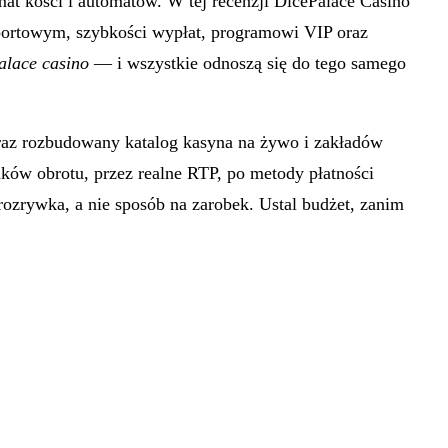
mat kości i automatów. W tej recenzji DicePalace Casino
 sportowym, szybkości wypłat, programowi VIP oraz
alace casino
— i wszystkie odnoszą się do tego samego
raz rozbudowany katalog kasyna na żywo i zakładów
ów obrotu, przez realne RTP, po metody płatności
ozrywka, a nie sposób na zarobek. Ustal budżet, zanim