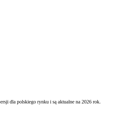
sji dla polskiego rynku i są aktualne na 2026 rok.